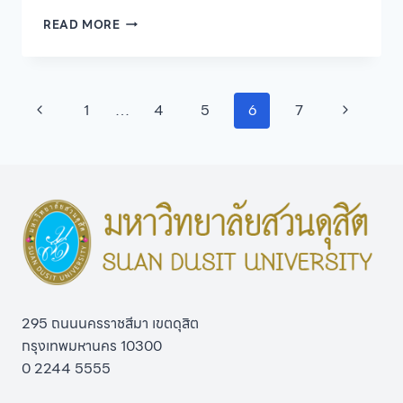
บัณฑิต
READ MORE
วิทยาลัย
มหาวิทยาลัย
สวนดุสิต
เปิด
Page
Previous
Next
1
…
4
5
6
7
รับ
สมัคร
navigation
Page
Page
ผู้
สนใจ
เข้า
ศึกษา
หลักสูตร
ศึกษา
ศาสตร
ดุษฎี
บัณฑิต
สาขา
295 ถนนนครราชสีมา เขตดุสิต
วิชา
ภาวะ
กรุงเทพมหานคร 10300
ผู้นำ
0 2244 5555
ทางการ
ศึกษา