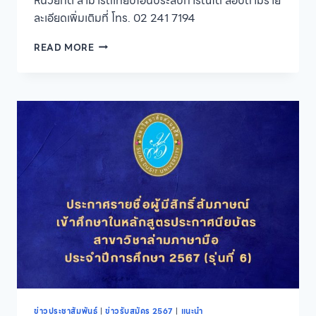
หน่วยกิต สามารถเทียบโอนประสบการณ์ได้ สอบถามราย
ละเอียดเพิ่มเติมที่ โทร. 02 241 7194
โรงเรียน
READ MORE
กฎหมาย
และ
การเมือง
มหาวิทยาลัย
สวนดุสิต
เปิด
รับ
สมัคร
ผู้
สนใจ
เข้า
รับ
การ
ศึกษา
ระดับ
ปริญญา
โท
สาขา
กฎหมาย
ข่าวประชาสัมพันธ์
|
ข่าวรับสมัคร 2567
|
แนะนำ