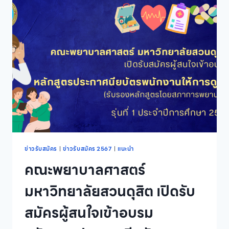
บุคคล
เข้า
ศึกษา
ต่อ
ระดับ
ปริญญา
ตรี
ภาค
ปกติ
ปี
การ
ศึกษา
2567
รอบ
ที่
ข่าวรับสมัคร
|
ข่าวรับสมัคร 2567
|
แนะนำ
2
คณะพยาบาลศาสตร์
QUOTA
มหาวิทยาลัยสวนดุสิต เปิดรับ
สมัครผู้สนใจเข้าอบรม