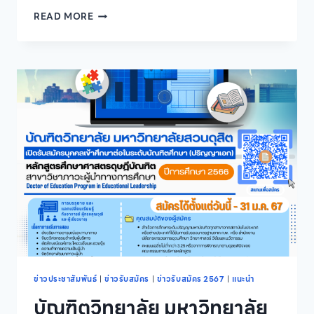
ศูนย์
READ MORE
การ
ศึกษา
หัวหิน
มหาวิทยาลัย
สวนดุสิต
เปิด
รับ
สมัคร
ผู้
สำเร็จ
การ
ศึกษา
ปวส.เข้า
ศึกษา
ระดับ
ปริญญา
ตรี
สาขา
วิชา
ข่าวประชาสัมพันธ์
|
ข่าวรับสมัคร
|
ข่าวรับสมัคร 2567
|
แนะนำ
ธุรกิจ
บัณฑิตวิทยาลัย มหาวิทยาลัย
การ