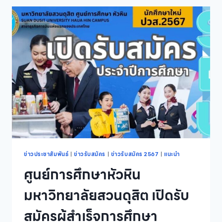
สวนดุสิต
เปิด
รับ
สมัคร
ผู้
สนใจ
เข้า
อบรม
หลักสูตร
ประกาศนียบัตร
พนักงาน
ให้การ
ดูแล
รุ่น
ที่
1
ข่าวประชาสัมพันธ์
|
ข่าวรับสมัคร
|
ข่าวรับสมัคร 2567
|
แนะนำ
(รับรอง
ศูนย์การศึกษาหัวหิน
หลักสูตร
โดย
มหาวิทยาลัยสวนดุสิต เปิดรับ
สภา
การ
สมัครผู้สำเร็จการศึกษา
พยาบาล)