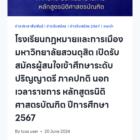
ศาสตร
มหา
บัณฑิต
สาขา
วิชาการ
ข่าวประชาสัมพันธ์
|
ข่าวรับสมัคร
|
ข่าวรับสมัคร 2567
|
แนะนำ
สอน
โรงเรียนกฎหมายและการเมือง
ภาษา
อังกฤษ
มหาวิทยาลัยสวนดุสิต เปิดรับ
ระดับ
ประถม
สมัครผู้สนใจเข้าศึกษาระดับ
ศึกษา
รุ่น
ปริญญาตรี ภาคปกติ นอก
ที่
2
เวลาราชการ หลักสูตรนิติ
ปี
การ
ศาสตรบัณฑิต ปีการศึกษา
ศึกษา
2567
2567
By
tcas user
20 June 2024