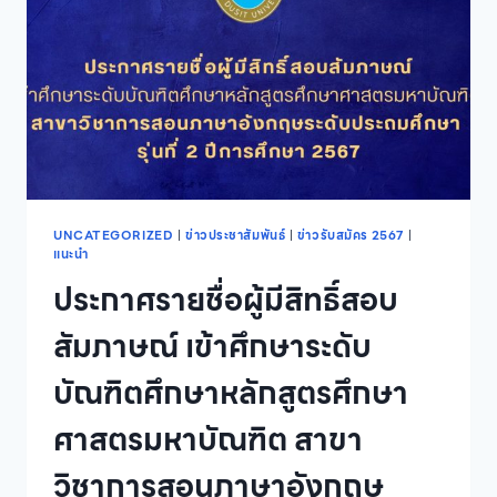
ใน
หลักสูตร
ประกาศนียบัตร
สาขา
วิชา
ล่าม
ภาษา
มือ
ประจำ
ปี
การ
UNCATEGORIZED
|
ข่าวประชาสัมพันธ์
|
ข่าวรับสมัคร 2567
|
แนะนำ
ศึกษา
2567
ประกาศรายชื่อผู้มีสิทธิ์สอบ
(รุ่น
ที่
สัมภาษณ์ เข้าศึกษาระดับ
6)
บัณฑิตศึกษาหลักสูตรศึกษา
ศาสตรมหาบัณฑิต สาขา
วิชาการสอนภาษาอังกฤษ