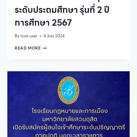
ระดับประถมศึกษา รุ่นที่ 2 ปี
การศึกษา 2567
By
tcas user
4 July 2024
ประกาศ
READ MORE
ราย
ชื่อ
ผู้
มี
สิทธิ์
สอบ
สัมภาษณ์
เข้า
ศึกษา
ระดับ
บัณฑิต
ศึกษา
หลักสูตร
ศึกษา