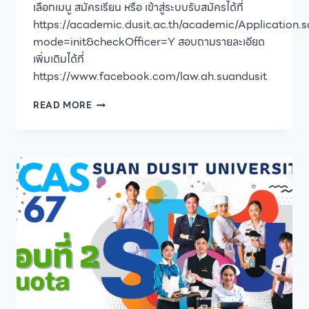
เลือกเมนู สมัครเรียน หรือ เข้าสู่ระบบรับสมัครได้ที่
https://academic.dusit.ac.th/academic/Application.
mode=init&checkOfficer=Y สอบถามรายละเอียด
เพิ่มเติมได้ที่
https://www.facebook.com/law.ah.suandusit
โรงเรียน
READ MORE
กฎหมาย
และ
การเมือง
มหาวิทยาลัย
สวนดุสิต
เปิด
รับ
สมัคร
ผู้
สนใจ
เข้า
ศึกษา
ระดับ
ปริญญา
ตรี