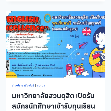
เปิด
รับ
สมัคร
บุคคล
เข้า
ศึกษา
ต่อ
ระดับ
ปริญญา
ตรี
ภาค
ปกติ
ปี
การ
ศึกษา
2567
รอบ
ที่
ข่าวประชาสัมพันธ์
|
แนะนำ
3
มหาวิทยาลัยสวนดุสิต เปิดรับ
ADMISSION
สมัครนักศึกษาเข้ารับทุนเรียน