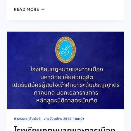
มหาวิทยาลัย
READ MORE
สวนดุสิต
เปิด
รับ
สมัคร
นักศึกษา
เข้า
รับ
ทุน
เรียน
ฟรี
ระดับ
ปริญญา
ตรี
(ตลอด
หลักสูตร)
“ENGLISH
EXCELLENNCE”
ข่าวประชาสัมพันธ์
|
ข่าวรับสมัคร 2567
|
แนะนำ
โรงเรียนกฎหมายและการเมือง