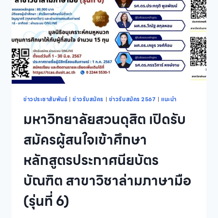
ผู้
สนใจ
เข้า
ศึกษา
ระดับ
ปริญญา
ตรี
ภาค
ปกติ
นอก
เวลา
ข่าวประชาสัมพันธ์
|
ข่าวรับสมัคร
|
ข่าวรับสมัคร 2567
|
แนะนำ
ราชการ
มหาวิทยาลัยสวนดุสิต เปิดรับ
หลักสูตร
นิติ
สมัครผู้สนใจเข้าศึกษา
ศาสตร
บัณฑิต
หลักสูตรประกาศนียบัตร
ปี
การ
บัณฑิต สาขาวิชาล่ามภาษามือ
ศึกษา
2567
(รุ่นที่ 6)