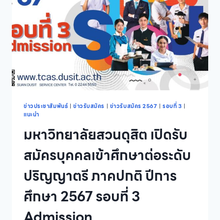
หลักสูตร
ประกาศนียบัตร
บัณฑิต
สาขา
วิชา
ล่าม
ภาษา
มือ
(รุ่น
ที่
6)
ข่าวประชาสัมพันธ์
|
ข่าวรับสมัคร
|
ข่าวรับสมัคร 2567
|
รอบที่ 3
|
แนะนำ
มหาวิทยาลัยสวนดุสิต เปิดรับ
สมัครบุคคลเข้าศึกษาต่อระดับ
ปริญญาตรี ภาคปกติ ปีการ
ศึกษา 2567 รอบที่ 3
Admission