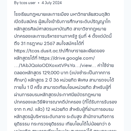
By
tcas user
4 July 2024
โรงเรียนกฎหมายและการเมือง มหาวิทยาลัยสวนดุสิต
เปิดรับสมัคร ผู้สนใจเข้ารับการศึกษาระดับปริญญาโท
หลักสูตรศิลปศาสตรมหาบัณฑิต สาขาวิชากฎหมาย
ปกครองและการบริหารงานภาครัฐ รุ่นที่ 4 ตั้งแต่บัดนี้
ถึง 31 กรฎาคม 2567 สนใจสมัครได้ที่
https://tcas.dusit.ac.th/ศึกษารายละเอียดของ
หลักสูตรได้ที่ https://drive.google.com/
…/1AbJQaIaODXoxxtVPsYa…/view… ค่าใช้จ่าย
ตลอดหลักสูตร 129,000 บาท (แบ่งชำระเป็นภาคการ
ศึกษา) หลักสูตร 2 ปี 36 หน่วยกิต พิเศษ สามารถจบได้
ภายใน 1 ปี ครึ่ง สามารถเทียบโอนหน่วยกิต สำหรับผู้ที่
ผ่านการอบรมหลักสูตรประกาศนียบัตรกฎหมาย
ปกครองและวิธีพิจารณาคดีปกครอง (ที่ได้รับการรับรอง
จาก ก.ศป. แล้ว) 12 หน่วยกิต สำหรับผู้ที่ผ่านการอบรม
หลักสูตรผู้บริหารระดับกลาง ระดับสูง สำนักงานกิจการ
ยุติธรรม กระทรวงยุติธรรม เทียบโอนได้ไม่น้อยกว่า 6