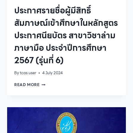
ปกครอง
ประกาศรายชื่อผู้มีสิทธิ์
และ
การ
สัมภาษณ์เข้าศึกษาในหลักสูตร
บริหาร
งาน
ประกาศนียบัตร สาขาวิชาล่าม
ภาค
รัฐ
ภาษามือ ประจำปีการศึกษา
รุ่น
ที่
2567 (รุ่นที่ 6)
4
By
tcas user
4 July 2024
ประกาศ
READ MORE
ราย
ชื่อ
ผู้
มี
สิทธิ์
สัมภาษณ์
เข้า
ศึกษา