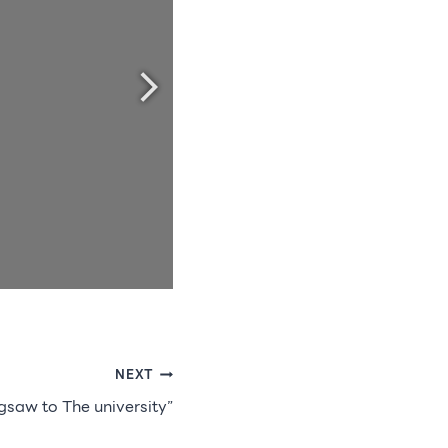
NEXT
igsaw to The university”