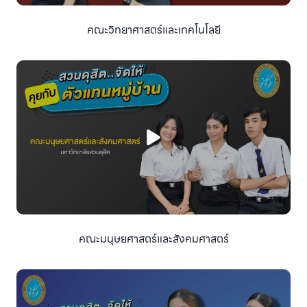
คณะวิทยาศาสตร์และเทคโนโลยี
คณะมนุษยศาสตร์และสังคมศาสตร์