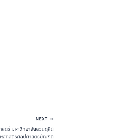
NEXT
สตร์ มหาวิทยาลัยสวนดุสิต
ษา หลักสูตรศิลปศาสตรบัณฑิต