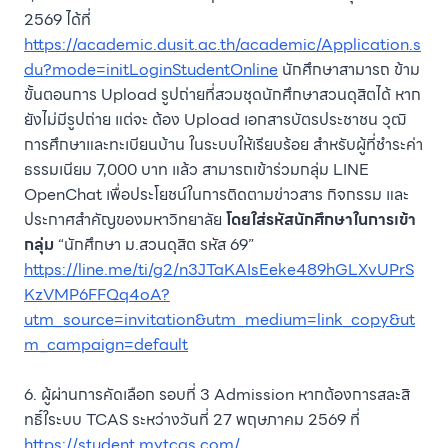
2569 ได้ที่
https://academic.dusit.ac.th/academic/Application.s
du?mode=initLoginStudentOnline
นักศึกษาสามารถ ข้าม
ขั้นตอนการ Upload รูปถ่ายที่สวมชุดนักศึกษาสวนดุสิตได้ หาก
ยังไม่มีรูปถ่าย แต่จะ ต้อง Upload เอกสารบัตรประชาชน วุฒิ
การศึกษาและทะเบียนบ้าน ในระบบให้เรียบร้อย สำหรับผู้ที่ชำระค่า
ธรรมเนียม 7,000 บาท แล้ว สามารถเข้าร่วมกลุ่ม LINE
OpenChat เพื่อประโยชน์ในการติดตามข่าวสาร กิจกรรม และ
ประกาศสำคัญของมหาวิทยาลัย
โดยใส่รหัสนักศึกษาในการเข้า
กลุ่ม
“นักศึกษา ม.สวนดุสิต รหัส 69”
https://line.me/ti/g2/n3JTaKAIsEeke489hGLXvUPrS
KzVMP6FFQq4oA?
utm_source=invitation&utm_medium=link_copy&ut
m_campaign=default
6. ผู้ผ่านการคัดเลือก รอบที่ 3 Admission หากต้องการสละสิ
ทธิ์ใระบบ TCAS ระหว่างวันที่ 27 พฤษภาคม 2569 ที่
https://student.mytcas.com/