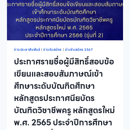
วิชาชีพ
ครู
หลักสูตร
ใหม่
พ.ศ.
2565
ประจำ
ปี
การ
ข่าวประชาสัมพันธ์
|
ข่าวรับสมัคร
|
ข่าวรับสมัคร 2567
ศึกษา
ประกาศรายชื่อผู้มีสิทธิ์สอบข้อ
2566
(รุ่น
เขียนและสอบสัมภาษณ์เข้า
ที่
2)
ศึกษาระดับบัณฑิตศึกษา
หลักสูตรประกาศนียบัตร
บัณฑิตวิชาชีพครู หลักสูตรใหม่
พ.ศ. 2565 ประจำปีการศึกษา