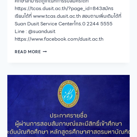
ศึกษาสามารถดูเกณฑ์การรับสมัครได้ที่
https://tcas.dusit.ac.th/?page_id=843สมัคร
เรียนได้ที่ www.tcas.dusit.ac.th สอบถามเพิ่มเติมได้ที่
Suan Dusit Service Centerโทร.0 2244 5555
Line : @suandusit
https://www.facebook.com/dusit.ac.th
มหาวิทยาลัย
READ MORE
สวนดุสิต
เปิด
รับ
สมัคร
นักศึกษา
ระดับ
ปริญญา
ตรี
ภาค
ปกติ
ประจำ
ปี
การ
ศึกษา