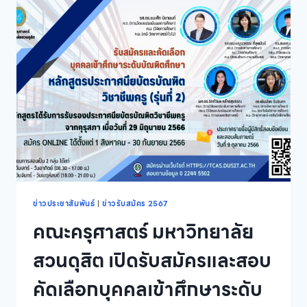
สัมภาษณ์
หลักสูตร
พยาบาล
ศาสตร
บัณฑิต
คณะ
พยาบาล
ศาสตร์
รอบ
ที่
1
PORTFOLIO
ข่าวประชาสัมพันธ์
|
ข่าวรับสมัคร 2567
คณะครุศาสตร์ มหาวิทยาลัย
สวนดุสิต เปิดรับสมัครและสอบ
คัดเลือกบุคคลเข้าศึกษาระดับ