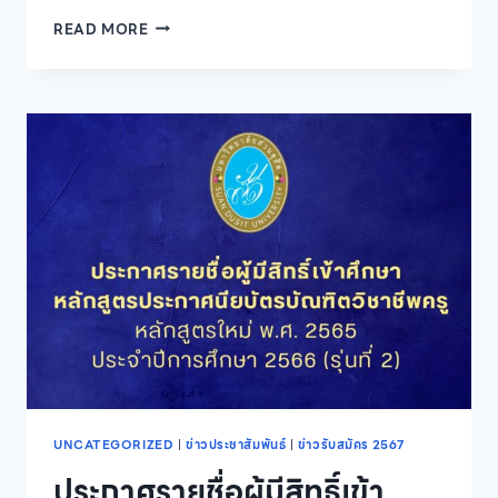
คณะ
READ MORE
พยาบาล
ศาสตร์
มหาวิทยาลัย
สวนดุสิต
ร่วม
กับ
ฝ่าย
การ
พยาบาล
ศูนย์
การ
แพทย์
กาญจนา
ภิเษก
คณะ
แพทยศาสตร์
ศิริราช
พยาบาล
เปิด
UNCATEGORIZED
|
ข่าวประชาสัมพันธ์
|
ข่าวรับสมัคร 2567
รับ
ประกาศรายชื่อผู้มีสิทธิ์เข้า
สมัคร