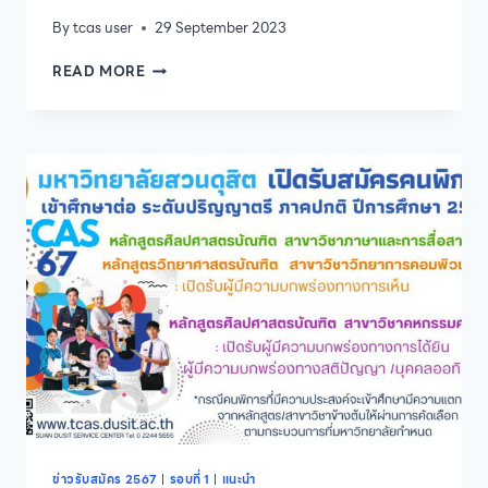
By
tcas user
29 September 2023
ประกาศ
READ MORE
ราย
ชื่อ
ผู้
ผ่าน
การ
สอบ
สัมภาษณ์
และ
มี
สิทธิ์
เข้า
ศึกษา
ระดับ
บัณฑิต
ศึกษา
หลักสูตร
ศึกษา
ศาสตร
มหา
ข่าวรับสมัคร 2567
|
รอบที่ 1
|
แนะนำ