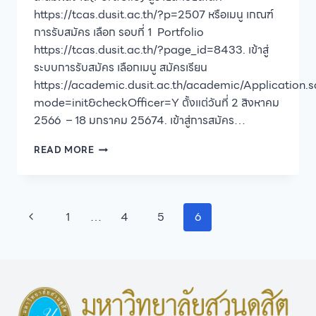
https://tcas.dusit.ac.th/?p=2507 หรือเมนู เกณฑ์
การรับสมัคร เลือก รอบที่ 1 Portfolio
https://tcas.dusit.ac.th/?page_id=8433. เข้าสู่
ระบบการรับสมัคร เลือกเมนู สมัครเรียน
https://academic.dusit.ac.th/academic/Application.
mode=init&checkOfficer=Y ตั้งแต่วันที่ 2 สิงหาคม
2566 – 18 มกราคม 25674. เข้าสู่การสมัคร…
มหาวิทยาลัย
READ MORE
สวนดุสิต
เปิด
รับ
สมัคร
Page
Previous
1
…
4
5
6
บุคคล
เข้า
navigation
Page
ศึกษา
ต่อ
ระดับ
ปริญญา
ตรี
ภาค