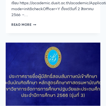
เรียน https://academic.dusit.ac.th/academic/Applicat
mode=init&checkOfficer=Y ตั้งแต่วันที่ 2 สิงหาคม
2566 –…
ประกาศ
READ MORE
มหาวิทยาลัย
สวนดุสิต
เรื่อง
นโยบาย
หลัก
เกณฑ์
และ
วิธี
การ
รับ
คน
พิการ
เข้า
ศึกษา
ใน
ระดับ
ปริญญา