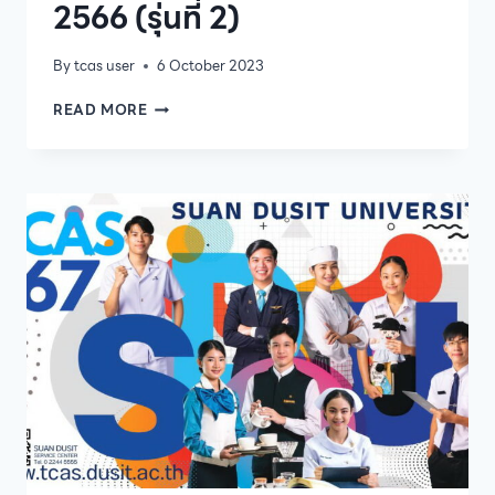
2566 (รุ่นที่ 2)
By
tcas user
6 October 2023
ประกาศ
READ MORE
ราย
ชื่อ
ผู้
มี
สิทธิ์
สอบ
ข้อ
เขียน
และ
สอบ
สัมภาษณ์
เข้า
ศึกษา
ระดับ
บัณฑิต
ศึกษา
หลักสูตร