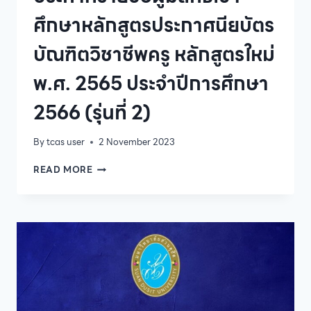
ผู้
ศึกษาหลักสูตรประกาศนียบัตร
สนใจ
เข้า
บัณฑิตวิชาชีพครู หลักสูตรใหม่
อบรม
หลักสูตร
พ.ศ. 2565 ประจำปีการศึกษา
ผู้
ประสาน
2566 (รุ่นที่ 2)
งาน
ใน
สถาน
By
tcas user
2 November 2023
พยาบาล
รุ่น
ประกาศ
READ MORE
ที่
ราย
1
ชื่อ
ผู้
มี
สิทธิ์
เข้า
ศึกษา
หลักสูตร
ประกาศนียบัตร
บัณฑิต