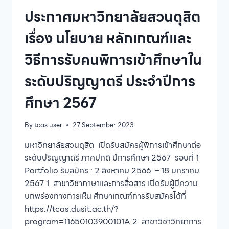
บัณฑิต
ประกาศมหาวิทยาลัยสวนดุสิต
สาขา
วิชาการ
เรื่อง นโยบาย หลักเกณฑ์และ
จัดการ
การ
วิธีการรับคนพิการเข้าศึกษาใน
ศึกษา
ปฐมวัย
ระดับปริญญาตรี ประจำปีการ
และ
ประถม
ศึกษา 2567
ศึกษา
ประจำ
ปี
By
tcas user
27 September 2023
การ
ศึกษา
มหาวิทยาลัยสวนดุสิต เปิดรับสมัครผู้พิการเข้าศึกษาต่อ
2566
ระดับปริญญาตรี ภาคปกติ ปีการศึกษา 2567 รอบที่ 1
(รุ่น
Portfolio รับสมัคร : 2 สิงหาคม 2566 – 18 มกราคม
ที่
3)
2567 1. สาขาวิชาภาษาและการสื่อสาร เปิดรับผู้มีความ
บกพร่องทางการเห็น ศึกษาเกณฑ์การรับสมัครได้ที่
https://tcas.dusit.ac.th/?
program=11650103900101A 2. สาขาวิชาวิทยาการ