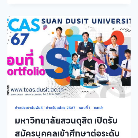
มหาวิทยาลัย
สวนดุสิต
เปิด
รับ
สมัคร
และ
สอบ
คัด
เลือก
บุคคล
เข้า
ศึกษา
ระดับ
บัณฑิต
ศึกษา
หลักสูตร
ประกาศนียบัตร
บัณฑิต
ข่าวประชาสัมพันธ์
|
ข่าวรับสมัคร 2567
|
รอบที่ 1
|
แนะนำ
วิชาชีพ
มหาวิทยาลัยสวนดุสิต เปิดรับ
ครู
รุ่น
สมัครบุคคลเข้าศึกษาต่อระดับ
2