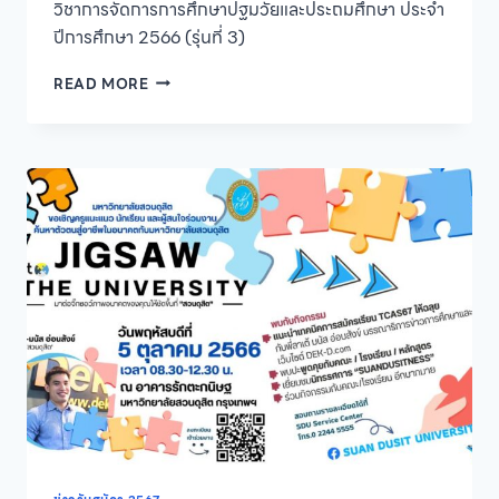
วิชาการจัดการการศึกษาปฐมวัยและประถมศึกษา ประจำ
ปีการศึกษา 2566 (รุ่นที่ 3)
ประกาศ
READ MORE
ราย
ชื่อ
ผู้
มี
สิทธิ์
สอบ
สัมภาษณ์
เข้า
ศึกษา
ระดับ
บัณฑิต
ศึกษา
หลักสูตร
ศึกษา
ศาสตร
มหา
บัณฑิต
สาขา