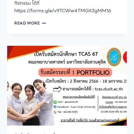
กิจกรรม ได้ที่
https://forms.gle/v9TCWw4TMGX3gMM16
ขอ
READ MORE
เชิญ
น้องๆ
ร่วม
งาน”JIGSAW
TO
THE
UNIVERSITY”