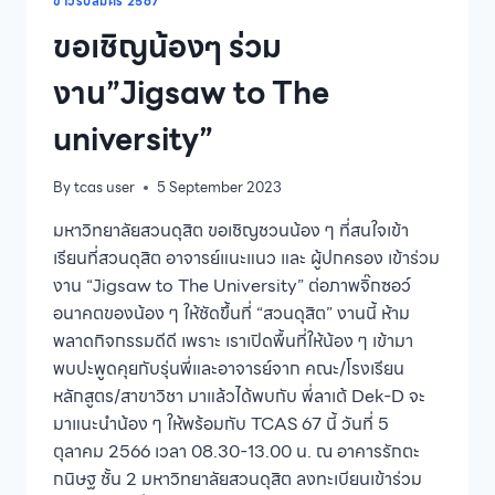
วิชาการ
ข่าวรับสมัคร 2567
จัดการ
ขอเชิญน้องๆ ร่วม
การ
ศึกษา
งาน”Jigsaw to The
ปฐมวัย
และ
university”
ประถม
ศึกษา
ปี
By
tcas user
5 September 2023
การ
ศึกษา
มหาวิทยาลัยสวนดุสิต ขอเชิญชวนน้อง ๆ ที่สนใจเข้า
2566
เรียนที่สวนดุสิต อาจารย์แนะแนว และ ผู้ปกครอง เข้าร่วม
(รุ่น
งาน “Jigsaw to The University” ต่อภาพจิ๊กซอว์
ที่
อนาคตของน้อง ๆ ให้ชัดขึ้นที่ “สวนดุสิต” งานนี้ ห้าม
3)
พลาดกิจกรรมดีดี เพราะ เราเปิดพื้นที่ให้น้อง ๆ เข้ามา
พบปะพูดคุยกับรุ่นพี่และอาจารย์จาก คณะ/โรงเรียน
หลักสูตร/สาขาวิชา มาแล้วได้พบกับ พี่ลาเต้ Dek-D จะ
มาแนะนำน้อง ๆ ให้พร้อมกับ TCAS 67 นี้ วันที่ 5
ตุลาคม 2566 เวลา 08.30-13.00 น. ณ อาคารรักตะ
กนิษฐ ชั้น 2 มหาวิทยาลัยสวนดุสิต ลงทะเบียนเข้าร่วม