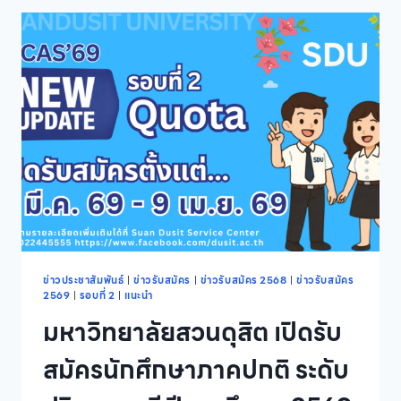
รับ
สมัคร
ผู้
สนใจ
เข้า
อบรม
หลักสูตร
ฝึก
อบรม
การ
พยาบาล
เฉพาะ
ทาง
สาขา
วิชาการ
จัดการ
ข่าวประชาสัมพันธ์
|
ข่าวรับสมัคร
|
ข่าวรับสมัคร 2568
|
ข่าวรับสมัคร
2569
|
รอบที่ 2
|
แนะนำ
ระบบ
สุขภาพ
มหาวิทยาลัยสวนดุสิต เปิดรับ
ปฐม
ภูมิ
สมัครนักศึกษาภาคปกติ ระดับ
และ
การ