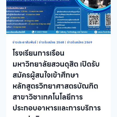
เข้า
ศึกษา
หลักสูตร
วิทยา
ศาสตร
บัณฑิต
สาขา
วิชา
ความ
ข่าวประชาสัมพันธ์
|
ข่าวรับสมัคร 2568
|
ข่าวรับสมัคร 2569
มั่นคง
โรงเรียนการเรือน
ปลอดภัย
ไซเบอร์
มหาวิทยาลัยสวนดุสิต เปิดรับ
ภาค
ปกติ
สมัครผู้สนใจเข้าศึกษา
นอก
เวลา
หลักสูตรวิทยาศาสตรบัณฑิต
ราชการ
สาขาวิชาเทคโนโลยีการ
ประกอบอาหารและการบริการ