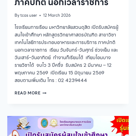
ภาคปกติ นอกเวลาราชการ
By
tcas user
12 March 2026
โรงเรียนการเรือน มหาวิทยาลัยสวนดุสิต เปิดรับสมัครผู้
สนใจเข้าศึกษา หลักสูตรวิทยาศาสตรบัณฑิต สาขาวิชา
เทคโนโลยีการประกอบอาหารและการบริการ ภาคปกติ
นอกเวลาราชการ เรียน วันจันทร์-วันศุกร์ ช่วงเย็น และ
วันเสาร์–วันอาทิตย์ ทำงานก็เรียนได้ เทียบโอนบาง
รายวิชาได้ จบไว 3 ปีครึ่ง รับสมัคร 2 มีนาคม – 12
พฤษภาคม 2569 เปิดเรียน 15 มิถุนายน 2569
สอบถามเพิ่มเติม โทร : 02 4239444
โรงเรียน
READ MORE
การเรือน
มหาวิทยาลัย
สวนดุสิต
เปิด
รับ
สมัคร
ผู้