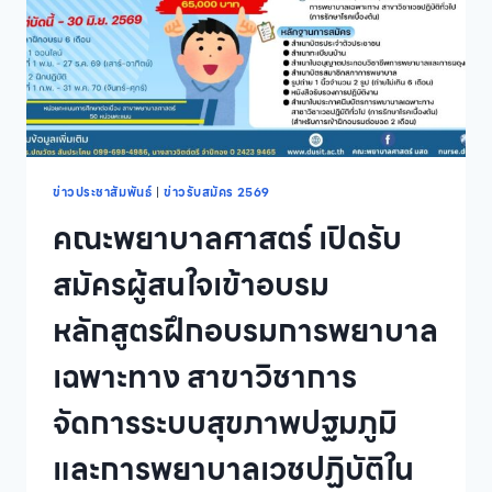
หลักสูตร
บริหารธุรกิจ
บัณฑิต
สาขา
วิชา
บริหารธุรกิจ
ภาค
ปกติ
นอก
ข่าวประชาสัมพันธ์
|
ข่าวรับสมัคร 2569
เวลา
คณะพยาบาลศาสตร์ เปิดรับ
ราชการ
ประจำ
สมัครผู้สนใจเข้าอบรม
ปี
การ
หลักสูตรฝึกอบรมการพยาบาล
ศึกษา
2569
เฉพาะทาง สาขาวิชาการ
จัดการระบบสุขภาพปฐมภูมิ
และการพยาบาลเวชปฏิบัติใน