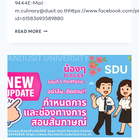
9444E-Mail :
m.culinary@dusit.ac.thhttps://www.facebook.com/pr
id=61583693589880
โรงเรียน
READ MORE
การเรือน
มหาวิทยาลัย
สวนดุสิต
เปิด
รับ
สมัคร
ผู้
สนใจ
เข้า
ศึกษา
หลักสูตร
วิทยา
ศาสตร
มหา
บัณฑิต
สาขา
วิชา