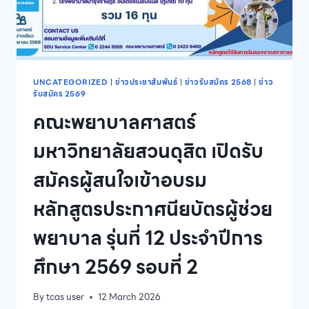
2569
รอบ
ที่
2
QUOTA
9
UNCATEGORIZED
|
ข่าวประชาสัมพันธ์
|
ข่าวรับสมัคร 2568
|
ข่าว
รับสมัคร 2569
มีนาคม
ถึง
คณะพยาบาลศาสตร์
9
เมษายน
มหาวิทยาลัยสวนดุสิต เปิดรับ
2569
สมัครผู้สนใจเข้าอบรม
หลักสูตรประกาศนียบัตรผู้ช่วย
พยาบาล รุ่นที่ 12 ประจำปีการ
ศึกษา 2569 รอบที่ 2
By
tcas user
12 March 2026