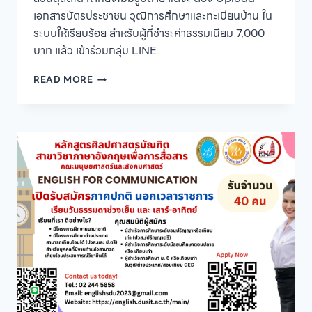
เอกสารบัตรประชาชน วุฒิการศึกษาและทะเบียนบ้าน ใน
ระบบให้เรียบร้อย สำหรับผู้ที่ชำระค่าธรรมเนียม 7,000
บาท แล้ว เข้าร่วมกลุ่ม LINE…
ขั้น
READ MORE
ตอน
สำหรับ
ผู้
ผ่าน
การ
คัด
เลือก
TCAS’69
รอบ
ที่
1
PORTFOLIO