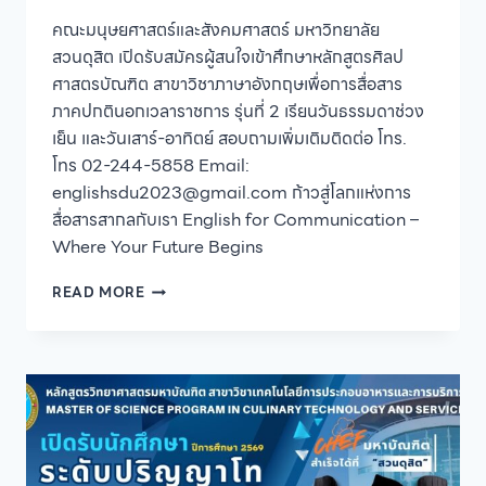
คณะมนุษยศาสตร์และสังคมศาสตร์ มหาวิทยาลัย
สวนดุสิต เปิดรับสมัครผู้สนใจเข้าศึกษาหลักสูตรศิลป
ศาสตรบัณฑิต สาขาวิชาภาษาอังกฤษเพื่อการสื่อสาร
ภาคปกตินอกเวลาราชการ รุ่นที่ 2 เรียนวันธรรมดาช่วง
เย็น และวันเสาร์-อาทิตย์ สอบถามเพิ่มเติมติดต่อ โทร.
โทร 02-244-5858 Email:
englishsdu2023@gmail.com ก้าวสู่โลกแห่งการ
สื่อสารสากลกับเรา English for Communication –
Where Your Future Begins
คณะ
READ MORE
มนุษยศาสตร์
และ
สังคมศาสตร์
มหาวิทยาลัย
สวนดุสิต
เปิด
รับ
สมัคร
ผู้