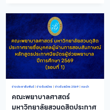
ช่อง
ทางการ
สอบ
สัมภาษณ์
รอบ
ที่
1
PORTFOLIO
ข่าวประชาสัมพันธ์
|
ข่าวรับสมัคร
|
ข่าวรับสมัคร 2569
|
แนะนำ
คณะพยาบาลศาสตร์
มหาวิทยาลัยสวนดุสิตประกาศ