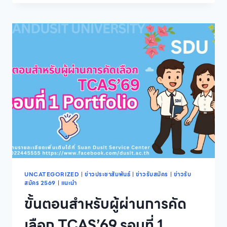
และ
การเมือง
มหาวิทยาลัย
สวนดุสิต
เปิด
รับ
สมัคร
ผู้
สนใจ
เข้า
ศึกษา
หลักสูตร
นิติ
ศาสตร
บัณฑิต
ภาค
นอก
เวลา
UNCATEGORIZED
|
ข่าวประชาสัมพันธ์
|
ข่าวรับสมัคร
|
ข่าวรับ
สมัคร 2569
|
แนะนำ
ราชการ
รุ่น
ขั้นตอนสำหรับผู้ผ่านการคัด
ที่
7
เลือก TCAS’69 รอบที่ 1