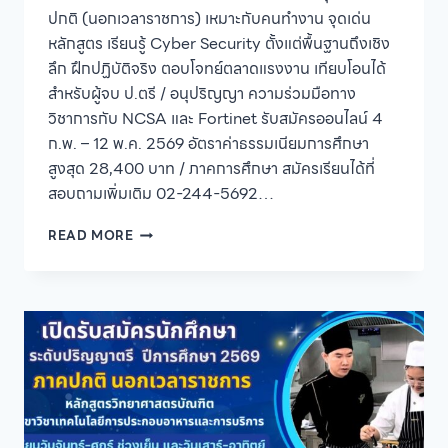
ปกติ (นอกเวลาราชการ) เหมาะกับคนทำงาน จุดเด่น
หลักสูตร เรียนรู้ Cyber Security ตั้งแต่พื้นฐานถึงเชิง
ลึก ฝึกปฏิบัติจริง ตอบโจทย์ตลาดแรงงาน เทียบโอนได้
สำหรับผู้จบ ป.ตรี / อนุปริญญา ความร่วมมือทาง
วิชาการกับ NCSA และ Fortinet รับสมัครออนไลน์ 4
ก.พ. – 12 พ.ค. 2569 อัตราค่าธรรมเนียมการศึกษา
สูงสุด 28,400 บาท / ภาคการศึกษา สมัครเรียนได้ที่
สอบถามเพิ่มเติม 02-244-5692…
คณะ
READ MORE
วิทยาศาสตร์
และ
เทคโนโลยี
มหาวิทยาลัย
สวนดุสิต
เปิด
รับ
สมัคร
ผู้
สนใจ