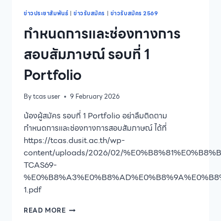
เทคโนโลยี
การ
ข่าวประชาสัมพันธ์
|
ข่าวรับสมัคร
|
ข่าวรับสมัคร 2569
ประกอบ
กำหนดการและช่องทางการ
อาหาร
และ
สอบสัมภาษณ์ รอบที่ 1
การ
บริการ
Portfolio
ภาค
ปกติ
นอก
By
tcas user
9 February 2026
เวลา
ราชการ
น้องผู้สมัคร รอบที่ 1 Portfolio อย่าลืมติดตาม
ประจำ
กำหนดการและช่องทางการสอบสัมภาษณ์ ได้ที่
ปี
https://tcas.dusit.ac.th/wp-
การ
content/uploads/2026/02/%E0%B8%81%
ศึกษา
2569
TCAS69-
รอบ
%E0%B8%A3%E0%B8%AD%E0%B8%9A%E0%B8
ที่
1.pdf
2
กำหนดการ
READ MORE
และ