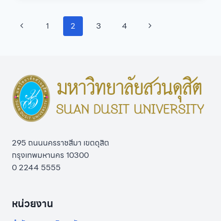
มหาวิทยาลัย
สวนดุสิต
Page
Previous
Next
1
2
3
4
ประกาศ
ราย
navigation
Page
Page
ชื่อ
บุคคล
ผู้
ผ่าน
การ
สอบ
สัมภาษณ์
หลักสูตร
ประกาศนียบัตร
ผู้
295 ถนนนครราชสีมา เขตดุสิต
ช่วย
พยาบาล
กรุงเทพมหานคร 10300
ปี
0 2244 5555
การ
ศึกษา
2569
หน่วยงาน
(รอบ
ที่