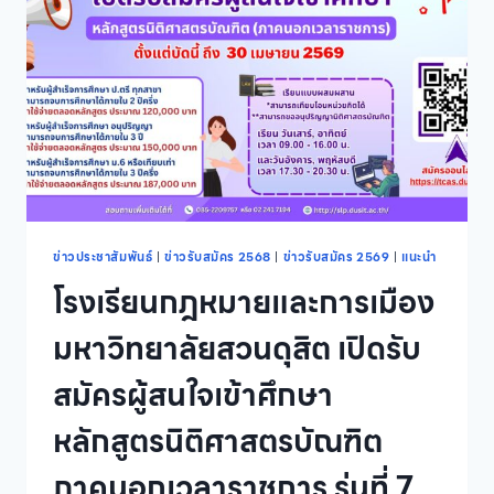
สนใจ
เข้า
ศึกษา
หลักสูตร
วิทยา
ศาสตร
บัณฑิต
สาขา
วิชา
เทคโนโลยี
การ
ประกอบ
ข่าวประชาสัมพันธ์
|
ข่าวรับสมัคร 2568
|
ข่าวรับสมัคร 2569
|
แนะนำ
อาหาร
โรงเรียนกฎหมายและการเมือง
และ
การ
มหาวิทยาลัยสวนดุสิต เปิดรับ
บริการ
ภาค
สมัครผู้สนใจเข้าศึกษา
ปกติ
นอก
หลักสูตรนิติศาสตรบัณฑิต
เวลา
ราชการ
ภาคนอกเวลาราชการ รุ่นที่ 7