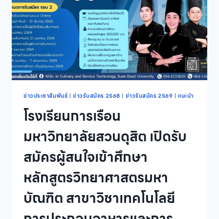
สนใจ
เข้า
ศึกษา
หลักสูตร
ศิลป
ศาสตร
บัณฑิต
สาขา
วิชา
ภาษา
ข่าวประชาสัมพันธ์
|
ข่าวรับสมัคร 2568
|
ข่าวรับสมัคร 2569
|
แนะนำ
อังกฤษ
โรงเรียนการเรือน
เพื่อ
การ
มหาวิทยาลัยสวนดุสิต เปิดรับ
สื่อสาร
ภาค
สมัครผู้สนใจเข้าศึกษา
ปกติ
นอก
หลักสูตรวิทยาศาสตรมหา
เวลา
ราชการ
บัณฑิต สาขาวิชาเทคโนโลยี
รุ่น
ที่
การประกอบอาหารและการ
2