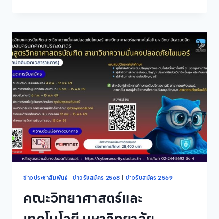
พยาบาล
ศาสตร์
มหาวิทยาลัย
สวนดุสิต
เปิด
รับ
สมัคร
ผู้
สนใจ
เข้า
อบรม
หลักสูตร
ประกาศนียบัตร
ผู้
ช่วย
พยาบาล
รุ่น
ที่
12
ข่าวประชาสัมพันธ์
|
ข่าวรับสมัคร 2568
|
ข่าวรับสมัคร 2569
ประจำ
คณะวิทยาศาสตร์และ
ปี
การ
เทคโนโลยี มหาวิทยาลัย
ศึกษา