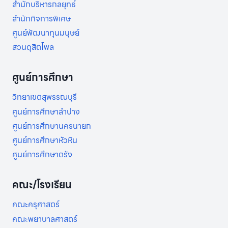
สำนักบริหารกลยุทธ์
และ
สำนักกิจการพิเศษ
การ
พยาบาล
ศูนย์พัฒนาทุนมนุษย์
เวช
สวนดุสิตโพล
ปฏิบัติ
ใน
ชุมชน
ศูนย์การศึกษา
รุ่น
ที่
วิทยาเขตสุพรรณบุรี
1
ศูนย์การศึกษาลำปาง
ศูนย์การศึกษานครนายก
ศูนย์การศึกษาหัวหิน
ศูนย์การศึกษาตรัง
คณะ/โรงเรียน
คณะครุศาสตร์
คณะพยาบาลศาสตร์