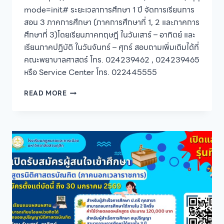
mode=init# ระยะเวลาการศึกษา 1 ปี จัดการเรียนการ
สอน 3 ภาคการศึกษา (ภาคการศึกษาที่ 1, 2 และภาคการ
ศึกษาที่ 3)โดยเรียนภาคทฤษฎี ในวันเสาร์ – อาทิตย์ และ
เรียนภาคปฏิบัติ ในวันจันทร์ – ศุกร์ สอบถามเพิ่มเติมได้ที่
คณะพยาบาลศาสตร์ โทร. 024239462 , 024239465
หรือ Service Center โทร. 022445555
คณะ
READ MORE
พยาบาล
ศาสตร์
มหาวิทยาลัย
สวนดุสิต
เปิด
รับ
สมัคร
ผู้
สนใจ
เข้า
อบรม
หลักสูตร
ประกาศนียบัตร