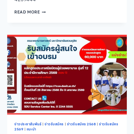
โรงเรียน
READ MORE
การเรือน
มหาวิทยาลัย
สวนดุสิต
เปิด
รับ
สมัคร
ผู้
สนใจ
เข้า
ศึกษา
หลักสูตร
วิทยา
ศาสตร
บัณฑิต
สาขา
วิชา
เทคโนโลยี
การ
ประกอบ
ข่าวประชาสัมพันธ์
|
ข่าวรับสมัคร
|
ข่าวรับสมัคร 2568
|
ข่าวรับสมัคร
2569
|
แนะนำ
อาหาร