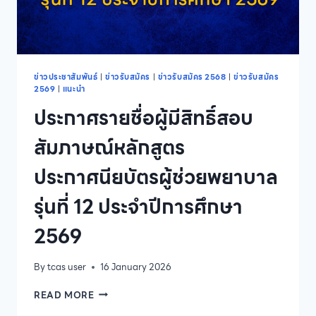
ระดับ
บัณฑิต
ศึกษา
หลักสูตร
วิทยา
ศาสตร
ข่าวประชาสัมพันธ์
|
ข่าวรับสมัคร
|
ข่าวรับสมัคร 2568
|
ข่าวรับสมัคร
2569
|
แนะนำ
มหา
บัณฑิต
ประกาศรายชื่อผู้มีสิทธิ์สอบ
สาขา
วิชา
สัมภาษณ์หลักสูตร
เทคโนโลยี
การ
ประกาศนียบัตรผู้ช่วยพยาบาล
ประกอบ
อาหาร
รุ่นที่ 12 ประจำปีการศึกษา
และ
การ
2569
บริการ
รุ่น
ที่
By
tcas user
16 January 2026
1
ภาค
ประกาศ
READ MORE
การ
ราย