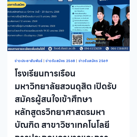
ผู้
สนใจ
เข้า
ศึกษา
หลักสูตร
นิติ
ศาสตร
บัณฑิต
ภาค
นอก
เวลา
ข่าวประชาสัมพันธ์
|
ข่าวรับสมัคร 2568
|
ข่าวรับสมัคร 2569
ราชการ
โรงเรียนการเรือน
รุ่น
ที่
มหาวิทยาลัยสวนดุสิต เปิดรับ
7
สมัครผู้สนใจเข้าศึกษา
หลักสูตรวิทยาศาสตรมหา
บัณฑิต สาขาวิชาเทคโนโลยี