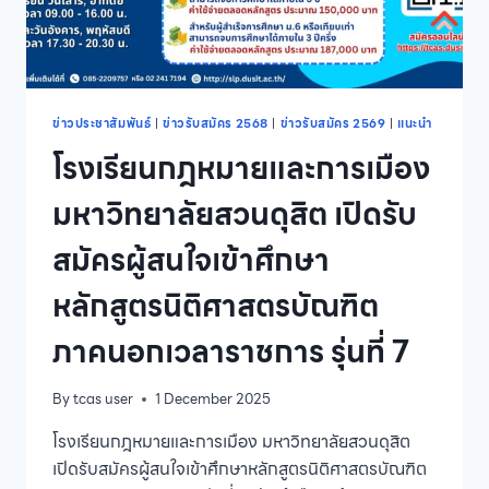
ผู้
ช่วย
พยาบาล
รุ่น
ที่
12
ข่าวประชาสัมพันธ์
|
ข่าวรับสมัคร 2568
|
ข่าวรับสมัคร 2569
|
แนะนำ
ประจำ
โรงเรียนกฎหมายและการเมือง
ปี
การ
มหาวิทยาลัยสวนดุสิต เปิดรับ
ศึกษา
2569
สมัครผู้สนใจเข้าศึกษา
หลักสูตรนิติศาสตรบัณฑิต
ภาคนอกเวลาราชการ รุ่นที่ 7
By
tcas user
1 December 2025
โรงเรียนกฎหมายและการเมือง มหาวิทยาลัยสวนดุสิต
เปิดรับสมัครผู้สนใจเข้าศึกษาหลักสูตรนิติศาสตรบัณฑิต