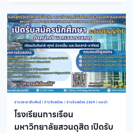
ศึกษา
ชื่อ
ที่
ผู้
1/2569
มี
สิทธิ์
สอบ
สัมภาษณ์
หลักสูตร
ประกาศนียบัตร
ผู้
ช่วย
พยาบาล
รุ่น
ที่
12
ประจำ
ปี
การ
ศึกษา
ข่าวประชาสัมพันธ์
|
ข่าวรับสมัคร
|
ข่าวรับสมัคร 2569
|
แนะนำ
2569
โรงเรียนการเรือน
มหาวิทยาลัยสวนดุสิต เปิดรับ