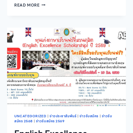
มหาวิทยาลัย
READ MORE
สวนดุสิต
ขยาย
เวลา
เปิด
รับ
สมัคร
นักศึกษา
ภาค
ปกติ
ระดับ
ปริญญา
ตรี
ปี
การ
ศึกษา
2569
รอบ
ที่
1
UNCATEGORIZED
|
ข่าวประชาสัมพันธ์
|
ข่าวรับสมัคร
|
ข่าวรับ
สมัคร 2568
|
ข่าวรับสมัคร 2569
PORTFOLIO
ถึง