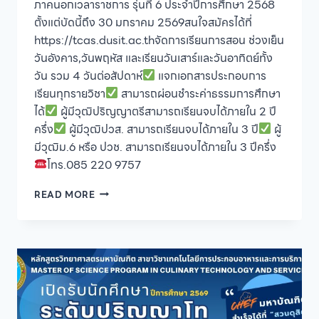
ภาคนอกเวลาราชการ รุ่นที่ 6 ประจำปีการศึกษา 2568
ตั้งแต่บัดนี้ถึง 30 มกราคม 2569สนใจสมัครได้ที่
https://tcas.dusit.ac.thจัดการเรียนการสอน ช่วงเย็น
วันอังคาร,วันพฤหัส และเรียนวันเสาร์และวันอาทิตย์ทั้ง
วัน รวม 4 วันต่อสัปดาห์
แจกเอกสารประกอบการ
เรียนทุกรายวิชา
สามารถผ่อนชำระค่าธรรมการศึกษา
ได้
ผู้มีวุฒิปริญญาตรีสามารถเรียนจบได้ภายใน 2 ปี
ครึ่ง
ผู้มีวุฒิปวส. สามารถเรียนจบได้ภายใน 3 ปี
ผู้
มีวุฒิม.6 หรือ ปวช. สามารถเรียนจบได้ภายใน 3 ปีครึ่ง
โทร.085 220 9757
โรงเรียน
READ MORE
กฎหมาย
และ
การเมือง
มหาวิทยาลัย
สวนดุสิต
เปิด
รับ
สมัคร