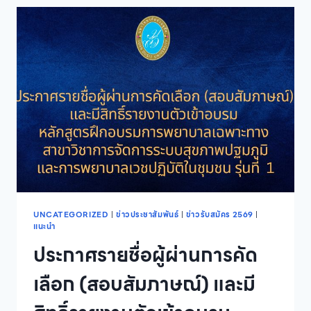
มหาวิทยาลัย
สวนดุสิต
เปิด
รับ
สมัคร
ผู้
สนใจ
เข้า
ศึกษา
หลักสูตร
วิทยา
ศาสตร
บัณฑิต
สาขา
วิชา
ความ
UNCATEGORIZED
|
ข่าวประชาสัมพันธ์
|
ข่าวรับสมัคร 2569
|
แนะนำ
มั่นคง
ปลอดภัย
ประกาศรายชื่อผู้ผ่านการคัด
ไซเบอร์
ภาค
เลือก (สอบสัมภาษณ์) และมี
ปกติ
นอก