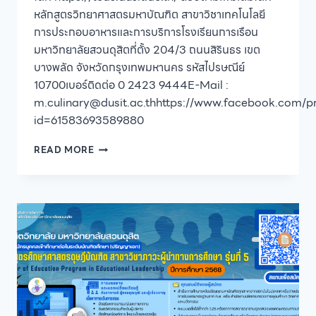
หลักสูตรวิทยาศาสตรมหาบัณฑิต สาขาวิชาเทคโนโลยี
การประกอบอาหารและการบริการโรงเรียนการเรือน
มหาวิทยาลัยสวนดุสิตที่ตั้ง 204/3 ถนนสิรินธร เขต
บางพลัด จังหวัดกรุงเทพมหานคร รหัสไปรษณีย์
10700เบอร์ติดต่อ 0 2423 9444E-Mail :
m.culinary@dusit.ac.thhttps://www.facebook.com/pr
id=61583693589880
โรงเรียน
READ MORE
การเรือน
มหาวิทยาลัย
สวนดุสิต
เปิด
รับ
สมัคร
ผู้
สนใจ
เข้า
ศึกษา
หลักสูตร
วิทยา