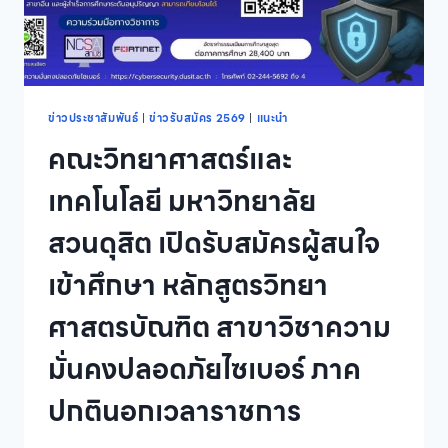
ดุษฎี
บัณฑิต
สาขา
วิชา
ภาวะ
ผู้นำ
ข่าวประชาสัมพันธ์
|
ข่าวรับสมัคร 2569
|
แนะนำ
ทางการ
คณะวิทยาศาสตร์และ
ศึกษา
ประจำ
เทคโนโลยี มหาวิทยาลัย
ปี
การ
สวนดุสิต เปิดรับสมัครผู้สนใจ
ศึกษา
2568
เข้าศึกษา หลักสูตรวิทยา
ศาสตรบัณฑิต สาขาวิชาความ
มั่นคงปลอดภัยไซเบอร์ ภาค
ปกตินอกเวลาราชการ