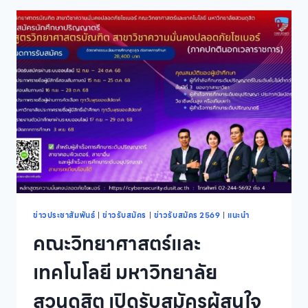
มหาวิทยาลัย
สวนดุสิต
เปิด
รับ
สมัคร
ผู้
สนใจ
เข้า
ศึกษา
หลักสูตร
วิทยา
ศาสตร
บัณฑิต
สาขา
วิชา
ความ
ข่าวประชาสัมพันธ์
|
ข่าวรับสมัคร
|
ข่าวรับสมัคร 2569
|
แนะนำ
มั่นคง
คณะวิทยาศาสตร์และ
ปลอดภัย
ไซเบอร์
เทคโนโลยี มหาวิทยาลัย
ภาค
ปกติ
สวนดุสิต เปิดรับสมัครผู้สนใจ
นอก