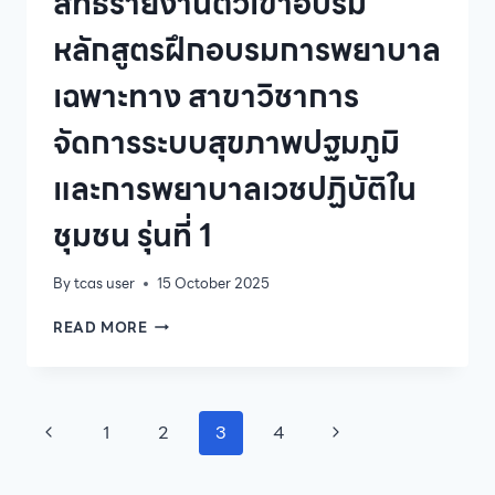
สิทธิ์รายงานตัวเข้าอบรม
เวลา
ราชการ
หลักสูตรฝึกอบรมการพยาบาล
เฉพาะทาง สาขาวิชาการ
จัดการระบบสุขภาพปฐมภูมิ
และการพยาบาลเวชปฏิบัติใน
ชุมชน รุ่นที่ 1
By
tcas user
15 October 2025
ประกาศ
READ MORE
ราย
ชื่อ
ผู้
ผ่าน
Page
Previous
Next
1
2
3
4
การ
คัด
navigation
Page
Page
เลือก