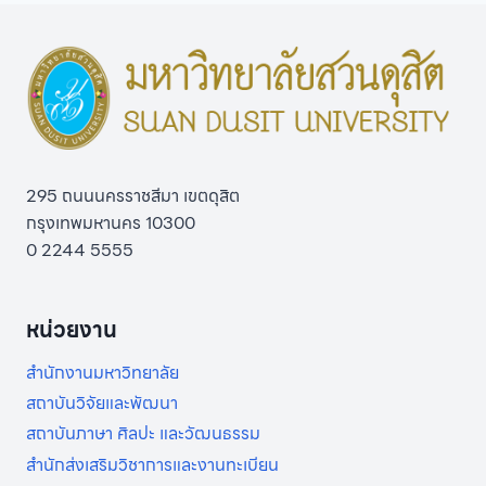
(สอบ
สัมภาษณ์)
และ
มี
สิทธิ์
รายงาน
ตัว
เข้า
อบรม
295 ถนนนครราชสีมา เขตดุสิต
หลักสูตร
ฝึก
กรุงเทพมหานคร 10300
อบรม
0 2244 5555
การ
พยาบาล
เฉพาะ
หน่วยงาน
ทาง
สาขา
สำนักงานมหาวิทยาลัย
วิชาการ
จัดการ
สถาบันวิจัยและพัฒนา
ระบบ
สถาบันภาษา ศิลปะ และวัฒนธรรม
สุขภาพ
ปฐม
สำนักส่งเสริมวิชาการและงานทะเบียน
ภูมิ