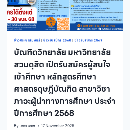
ศาสตร
มหา
บัณฑิต
สาขา
วิชา
เทคโนโลยี
การ
ข่าวประชาสัมพันธ์
|
ข่าวรับสมัคร 2568
|
ข่าวรับสมัคร 2569
ประกอบ
บัณฑิตวิทยาลัย มหาวิทยาลัย
อาหาร
และ
สวนดุสิต เปิดรับสมัครผู้สนใจ
การ
บริการ
เข้าศึกษา หลักสูตรศึกษา
ประจำ
ปี
ศาสตรดุษฎีบัณฑิต สาขาวิชา
การ
ศึกษา
ภาวะผู้นำทางการศึกษา ประจำ
2569
ปีการศึกษา 2568
By
tcas user
17 November 2025