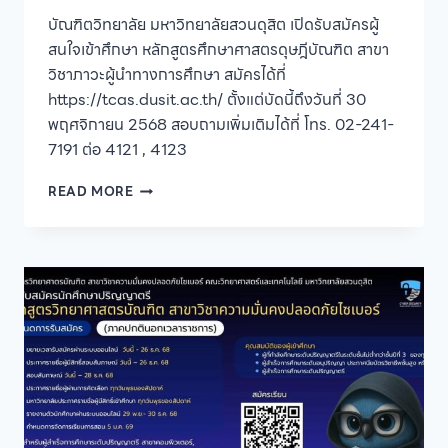
บัณฑิตวิทยาลัย มหาวิทยาลัยสวนดุสิต เปิดรับสมัครผู้
สนใจเข้าศึกษา หลักสูตรศึกษาศาสตรดุษฎีบัณฑิต สาขา
วิชาภาวะผู้นำทางการศึกษา สมัครได้ที่
https://tcas.dusit.ac.th/ ตั้งแต่บัดนี้ถึงวันที่ 30
พฤศจิกายน 2568 สอบถามเพิ่มเติมได้ที่ โทร. 02-241-
7191 ต่อ 4121 , 4123
บัณฑิต
READ MORE
วิทยาลัย
มหาวิทยาลัย
สวนดุสิต
เปิด
รับ
สมัคร
ผู้
สนใจ
เข้า
ศึกษา
หลักสูตร
ศึกษา
ศาสตร