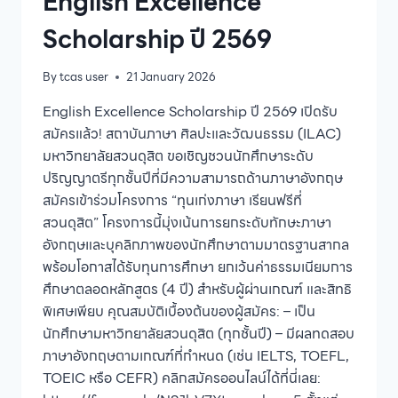
English Excellence
5
กุมภาพันธ์
Scholarship ปี 2569
2569
By
tcas user
21 January 2026
English Excellence Scholarship ปี 2569 เปิดรับ
สมัครแล้ว! สถาบันภาษา ศิลปะและวัฒนธรรม (ILAC)
มหาวิทยาลัยสวนดุสิต ขอเชิญชวนนักศึกษาระดับ
ปริญญาตรีทุกชั้นปีที่มีความสามารถด้านภาษาอังกฤษ
สมัครเข้าร่วมโครงการ “ทุนเก่งภาษา เรียนฟรีที่
สวนดุสิต” โครงการนี้มุ่งเน้นการยกระดับทักษะภาษา
อังกฤษและบุคลิกภาพของนักศึกษาตามมาตรฐานสากล
พร้อมโอกาสได้รับทุนการศึกษา ยกเว้นค่าธรรมเนียมการ
ศึกษาตลอดหลักสูตร (4 ปี) สำหรับผู้ผ่านเกณฑ์ และสิทธิ
พิเศษเพียบ คุณสมบัติเบื้องต้นของผู้สมัคร: – เป็น
นักศึกษามหาวิทยาลัยสวนดุสิต (ทุกชั้นปี) – มีผลทดสอบ
ภาษาอังกฤษตามเกณฑ์ที่กำหนด (เช่น IELTS, TOEFL,
TOEIC หรือ CEFR) คลิกสมัครออนไลน์ได้ที่นี่เลย: